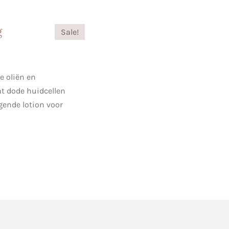
g
Sale!
e oliën en
at dode huidcellen
ende lotion voor