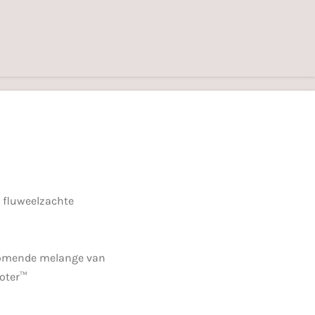
 fluweelzachte
komende melange van
oter™