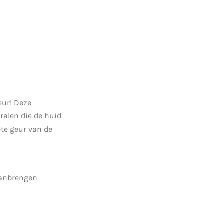
eur! Deze
ralen die de huid
ete geur van de
aanbrengen