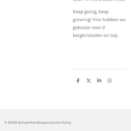
Keep going, keep
growing! Hier hebben we
gekozen voor 2
bergkristallen on top.
D
D
S
D
e
e
h
e
l
e
a
l
e
l
r
e
n
e
n
© 2026 Schoonheidsspecialiste Romy