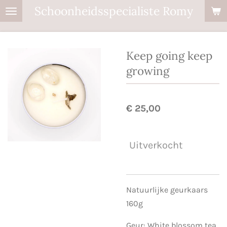
Schoonheidsspecialiste Romy
Ga
direct
naar
de
Keep going keep
hoofdinhoud
growing
€ 25,00
Uitverkocht
Natuurlijke geurkaars
160g
Geur: White blossom tea