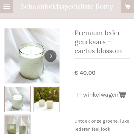
Schoonheidsspecialiste Romy
Ga
direct
naar
de
Premium leder
hoofdinhoud
geurkaars –
cactus blossom
€ 40,00
In winkelwagen
Ontdek onze groene, luxe
lederen feel look