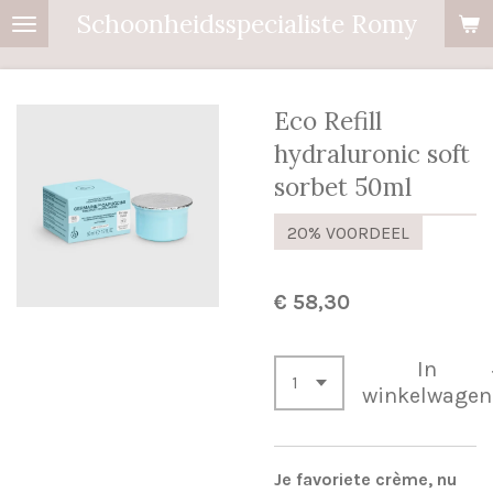
Schoonheidsspecialiste Romy
Ga
direct
naar
de
Eco Refill
hoofdinhoud
hydraluronic soft
sorbet 50ml
20% VOORDEEL
€ 58,30
In
winkelwagen
Je favoriete crème, nu