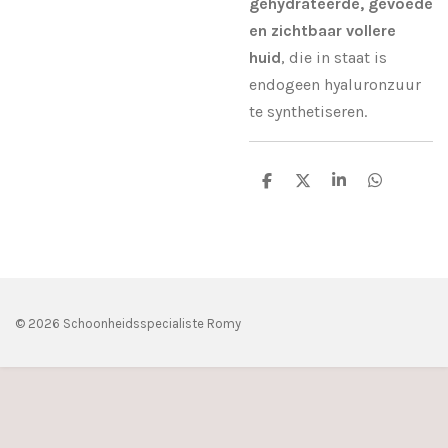
gehydrateerde, gevoede
en zichtbaar vollere
huid
, die in staat is
endogeen hyaluronzuur
te synthetiseren.
D
D
S
D
e
e
h
e
l
e
a
l
e
l
r
e
n
e
n
© 2026 Schoonheidsspecialiste Romy