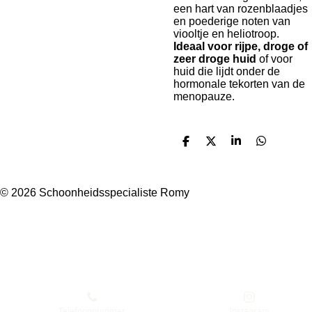
een hart van rozenblaadjes
en poederige noten van
viooltje en heliotroop.
Ideaal voor rijpe, droge of
zeer droge huid
of voor
huid die lijdt onder de
hormonale tekorten van de
menopauze.
D
D
S
D
e
e
h
e
l
e
a
l
e
l
r
e
n
e
n
© 2026 Schoonheidsspecialiste Romy
Telefoonnummer
Instagram