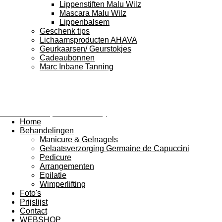
Lippenstiften Malu Wilz
Mascara Malu Wilz
Lippenbalsem
Geschenk tips
Lichaamsproducten AHAVA
Geurkaarsen/ Geurstokjes
Cadeaubonnen
Marc Inbane Tanning
Schoonheidsspecialiste Romy
Home
Behandelingen
Manicure & Gelnagels
Gelaatsverzorging Germaine de Capuccini
Pedicure
Arrangementen
Epilatie
Wimperlifting
Foto's
Prijslijst
Contact
WEBSHOP