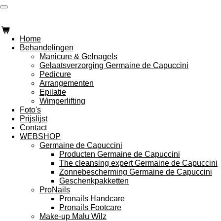
Ga
Schoonheidsspecialiste Romy
direct
naar
de
Home
hoofdinhoud
Behandelingen
Manicure & Gelnagels
Gelaatsverzorging Germaine de Capuccini
Pedicure
Arrangementen
Epilatie
Wimperlifting
Foto's
Prijslijst
Contact
WEBSHOP
Germaine de Capuccini
Producten Germaine de Capuccini
The cleansing expert Germaine de Capuccini
Zonnebescherming Germaine de Capuccini
Geschenkpakketten
ProNails
Pronails Handcare
Pronails Footcare
Make-up Malu Wilz