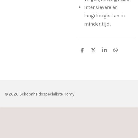
Intensievere en
langduriger tan in
minder tijd.
D
D
S
D
e
e
h
e
l
e
a
l
e
l
r
e
n
e
n
© 2026 Schoonheidsspecialiste Romy