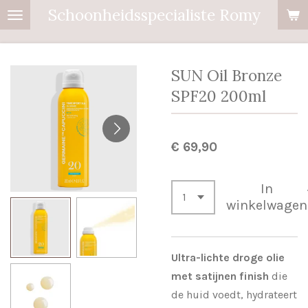
Schoonheidsspecialiste Romy
Ga
direct
naar
de
SUN Oil Bronze
hoofdinhoud
SPF20 200ml
€ 69,90
In
winkelwagen
Ultra-lichte droge olie
met satijnen finish
die
de huid voedt, hydrateert