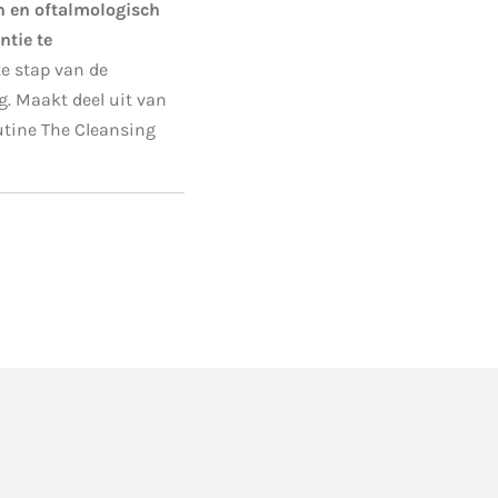
h en oftalmologisch
ntie te
te stap van de
g. Maakt deel uit van
utine The Cleansing