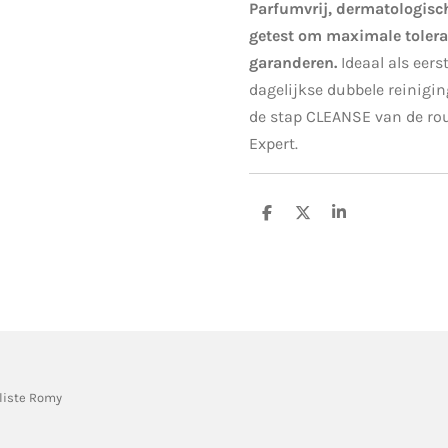
Parfumvrij, dermatologisc
getest om maximale tolera
garanderen.
Ideaal als eers
dagelijkse dubbele reinigin
de stap CLEANSE van de ro
Expert.
D
D
S
e
e
h
l
e
a
e
l
r
n
e
liste Romy