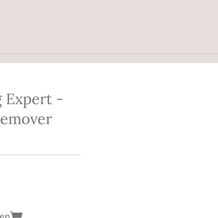
 Expert -
remover
gen