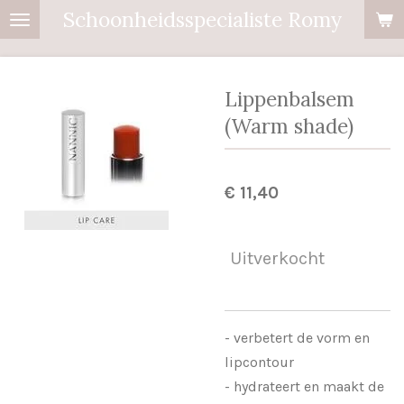
Schoonheidsspecialiste Romy
Ga
direct
naar
de
Lippenbalsem
hoofdinhoud
(Warm shade)
€ 11,40
Uitverkocht
- verbetert de vorm en
lipcontour
- hydrateert en maakt de