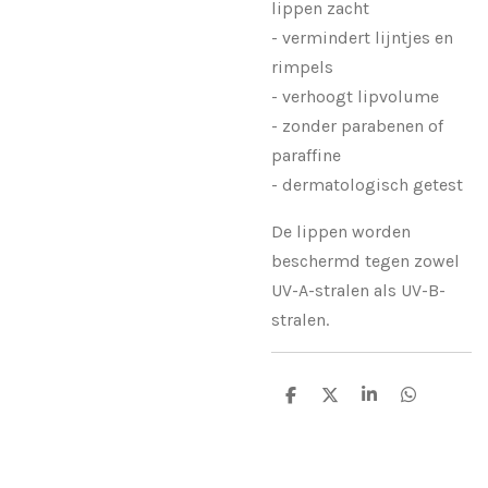
lippen zacht
- vermindert lijntjes en
rimpels
- verhoogt lipvolume
- zonder parabenen of
paraffine
- dermatologisch getest
De lippen worden
beschermd tegen zowel
UV-A-stralen als UV-B-
stralen.
D
D
S
D
e
e
h
e
l
e
a
l
e
l
r
e
n
e
n