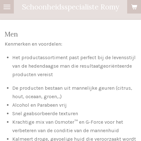
Schoonheidsspecialiste Romy
Ga
direct
naar
de
Men
hoofdinhoud
Kenmerken en voordelen:
Het productassortiment past perfect bij de levensstijl
van de hedendaagse man die resultaatgeoriënteerde
producten vereist
De producten bestaan uit mannelijke geuren (
citrus
,
hout, oceaan, groen,..)
Alcohol en Parabeen vrij
Snel geabsorbeerde texturen
Krachtige mix van
Osmoter
™ en G-Force voor het
verbeteren van de conditie van de mannenhuid
Kalmeert droge, gevoelige huid die veroorzaakt wordt